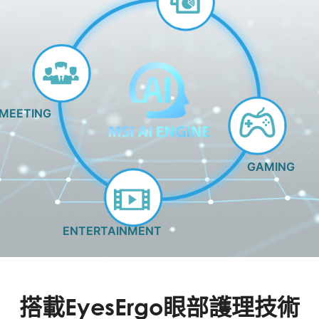
MEETING
GAMING
ENTERTAINMENT
搭載EyesErgo眼部護理技術