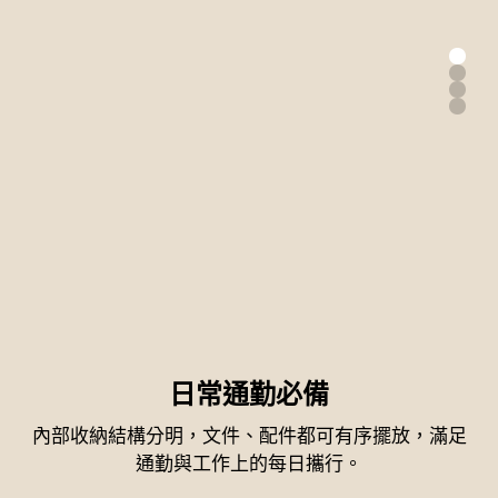
出差旅行都適宜
日常通勤必備
電競裝備收納
適合運動隨行
內部收納結構分明，文件、配件都可有序擺放，滿足
專為電競裝備設計的收納空間，可放置鍵盤、滑鼠、
符合登機尺寸，可固定於行李箱拉桿，提升移動效
大容量空間可收納多套衣物，
耳機等周邊設備，強化防撞結構，是隨您四處征戰的
獨立鞋袋設計避免異味與髒污混放，保持乾淨有序。
率，短途出差或旅行都能輕鬆應對。
通勤與工作上的每日攜行。
無聲後盾。