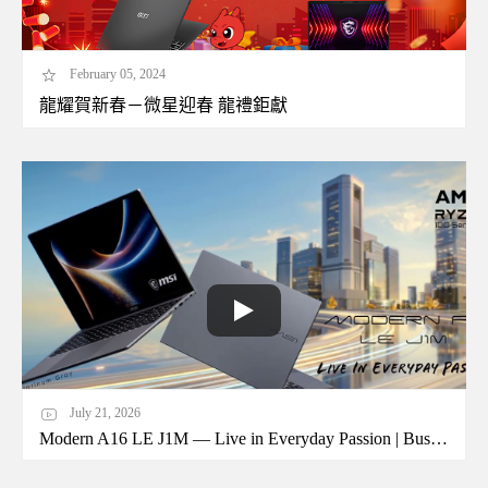
February 05, 2024
龍耀賀新春－微星迎春 龍禮鉅獻
July 21, 2026
Modern A16 LE J1M — Live in Everyday Passion | Business Laptop | MSI