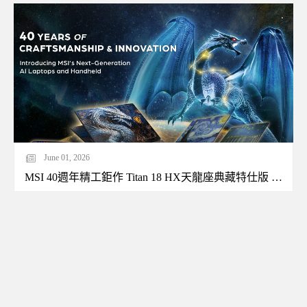
June 01, 2026
MSI 40週年精工鉅作 Titan 18 HX天龍座典藏特仕版 霸氣現身Computex 2026 《玩具總動員》筆電、全新電競掌機同步亮相