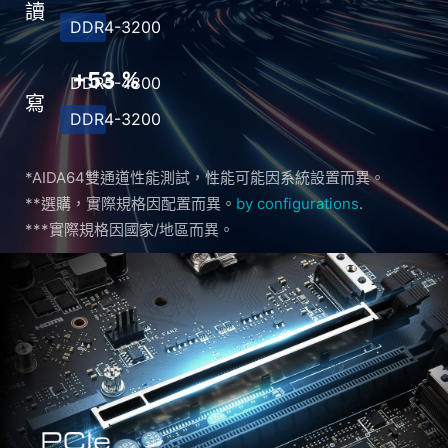
讀
DDR4-3200
+53 %
DDR5-4800
寫
DDR4-3200
*AIDA64雙通道性能測試，性能可能因系統設置而異。
**選購，實際規格因配置而異。
by configurations
.
***實際規格因國家/地區而異。