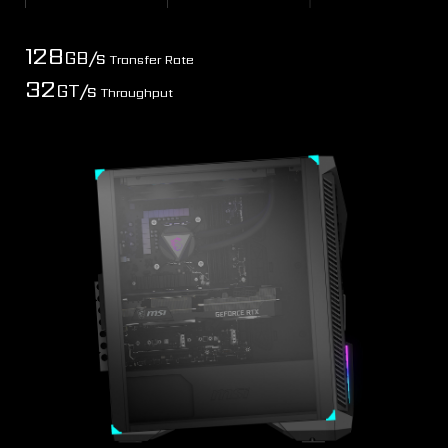
128
GB/s
Transfer Rate
32
GT/s
Throughput