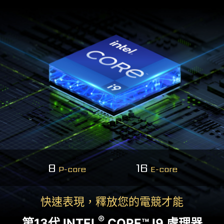
8
16
P-core
E-core
快速表現，釋放您的電競才能
®
第13代 INTEL
CORE™ I9 處理器