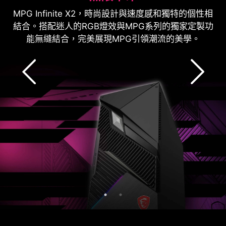
MPG Infinite X2，時尚設計與速度感和獨特的個性相
結合。搭配迷人的RGB燈效與MPG系列的獨家定製功
能無縫結合，完美展現MPG引領潮流的美學。
透明側蓋面板設計
MYSTIC LIGHT
VGA 支架
4mm 鋼化玻璃側板設計，符合EMI規範，避免電磁干
Mystic Light自定義你的RGB LED燈效設計，創造屬
擾影響電子設備，提供玩家多一層保護，RGB燈效自
於自己的風格。
VGA支架設計，防止顯示卡傾斜。
定義，完美展現個性化電競桌機。