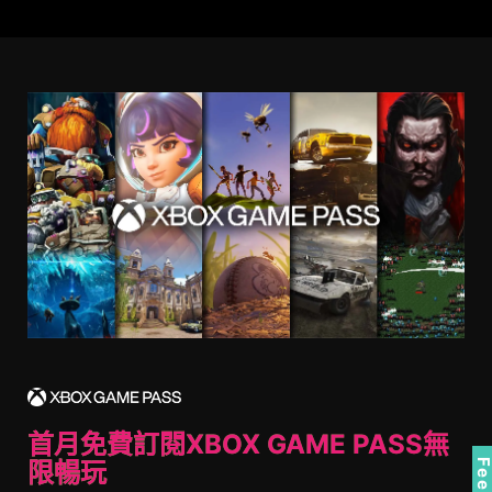
With Nahimic
Learn more
*Use your headphones and experience the
audio with and without Nahimic.
首月免費訂閱XBOX GAME PASS無
限暢玩