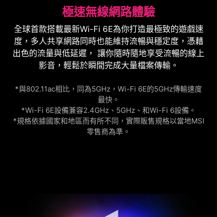
連接埠上的MPG Infinite X2 Type-C支援USB 3.2
做控制及管理，提供最佳線上遊戲體驗。
極速無線網路體驗
Gen 2x2，傳輸速度為20Gbps。
全球首款搭載最新Wi-Fi 6E為你打造最極致的遊戲速
*Only available in selected models.
20Gbps
度，多人共享網路同時也能維持流暢與穩定度，憑藉
出色的流量與低延遲， 讓你隨時隨地享受流暢的線上
USB 3.2 Gen 2x2
影音，輕鬆於瞬間完成大量檔案傳輸。
10Gbps
*與802.11ac相比，同為5GHz，Wi-Fi 6E的5GHz傳輸速度
USB 3.2 Gen 2
最快。
5Gbps
*Wi-Fi 6E設備兼容2.4GHz、5GHz、和Wi-Fi 6設備。
*規格依據國家和地區而有所不同，實際販售規格以當地MSI
USB 3.2
零售商為準。
Gen 1