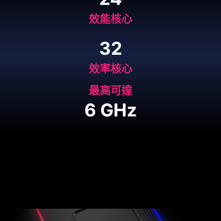
*CINEBENCH R23 Benchmark: Multi Core
支援最新
CPU TEMP
效能核心
PCIE 5.0 高速傳輸
6°C
** 實際效能可能因測試條件環境與所有版本等因素不同而有
搭載全新INTEL® 第14 代處理器，更支援最新PCIe
32
不同。
5.0高速傳輸，且 x16的頻寬理論值上看128 GB/s 、
* Actual data transfer speed will vary by devices
傳送率理論值為32GT/s，讓玩家可以擁有跨世代的傳
效率核心
GPU TEMP
輸技術。
最高可達
2°C
6 GHz
NOISE
128
32
GB/s
GT/s
2
dB
Transfer Rate
Throughput