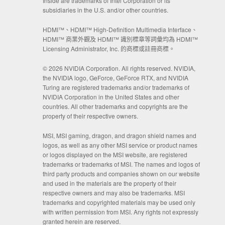
Inside are trademarks of Intel Corporation or its
subsidiaries in the U.S. and/or other countries.
HDMI™、HDMI™ High-Definition Multimedia Interface、
HDMI™ 商業外觀及 HDMI™ 識別標章等詞彙均為 HDMI™
Licensing Administrator, Inc. 的商標或註冊商標。
© 2026 NVIDIA Corporation. All rights reserved. NVIDIA,
the NVIDIA logo, GeForce, GeForce RTX, and NVIDIA
Turing are registered trademarks and/or trademarks of
NVIDIA Corporation in the United States and other
countries. All other trademarks and copyrights are the
property of their respective owners.
MSI, MSI gaming, dragon, and dragon shield names and
logos, as well as any other MSI service or product names
or logos displayed on the MSI website, are registered
trademarks or trademarks of MSI. The names and logos of
third party products and companies shown on our website
and used in the materials are the property of their
respective owners and may also be trademarks. MSI
trademarks and copyrighted materials may be used only
with written permission from MSI. Any rights not expressly
granted herein are reserved.