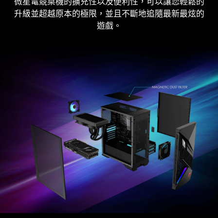
為了保持系統的可升級性，配備了 4 x M.2 SSD, 2 x
微星電競桌機的擴充性以及便利性，可以讓您輕鬆的
準備好迎接全新Nahimic 3，並享受前所未有的遊
升級並超越原本的極限，並且不斷地追隨最新最炫的
2.5" + 2 x 3.5" 存儲空間。
戲體驗？Nahimic 3強化了遊戲3D音場環繞聲，
了解更多
遊戲。
甚至可以更有效地控制音樂、電影和電話會議。
無須工具，輕鬆更換升級
透過螺絲擰開即可快速將鋼化玻璃拆卸，並且無需使
用工具即可輕鬆升級SSD。
Without Nahimic