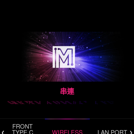
串連
AMBIENT LINK
FRONT
與國際知名3A遊戲發行商合作，微星獨有的Mystic
TYPE C
WIRELESS
LAN PORT