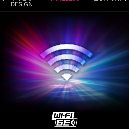
Light以及跨世代的Ambient Link功能，能與螢幕上
DESIGN
的遊戲相容於燈光配件，例如：Nanoleaf Light
Panels (綠諾 - 智能奇光板) 和 Philips Hue GO (飛
利浦 - 無線智慧照明可攜式情境燈)完美同步。透過
Ambient Link，玩家可以輕鬆設定遊戲觸發的燈光腳
正面設置TYPE C連接埠
本，將虛擬的遊戲畫面結合真實的燈光延展，拓展遊
戲情境到實體RGB電競配備，甚至照映整個空間，享
正面設置TYPE C連接埠
受燈效斑斕的暢快電競情境體驗。
了解更多
*該軟體功能僅限支援特定機種。
2.5G LAN優異網路解決方案
搭載網路管理系統2.5Gbps乙太網路，可以在高頻寬
USB 20GB TYPE C 傳輸孔
跟低延遲的乙太網路上迅速的連接與快速轉換資料，
提供玩家依據自己的經驗針對需要低延遲的應用程式