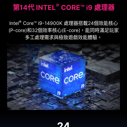
第二代寂靜風暴冷卻系統
ATX 3.0 電源供應器
®
MSI Center為玩家提供多種效能設定檔，極限效能模
第14代 INTEL
CORE™
9 處理器
i
為了獲得傑出的效能表現，微星電競桌機擁有獨家設
式可以讓您享受電競桌機的極致效能。
了解更多
MPG Infinite X2 14th 配備MSI電源供應器，擁有符
計的寂靜風暴冷卻系統設計，採用分離氣室優化散
®
Intel
Core™ i9-14900K 處理器搭載24個效能核心
合 PCIe 5.0 和 Intel PSDG（電源設計指南）ATX
熱，單獨處理系統中的不同零組件，獨特的設計可確
(P-core)和32個效率核心(E-core)，能同時滿足玩家
3.0 的輸出連接埠，電源可以承受高達 2 倍的峰值功
保系統的溫度保持最佳的狀態。
多工處理需求與極致遊戲效能體驗。
耗和 3 倍的 GPU 瞬間峰值功耗。
MSI水冷散熱器
GEFORCE RTX 40 系列 超越疾速
MPG Infinite X2 具有 240mm 一體式(AIO)水冷散熱
ATX 3.0
2X
®
NVIDIA
GeForce RTX™ 40 系列GPU為玩家和創作
器，玩家可以享受穩定的遊戲體驗，而不必擔心系統
電源
峰值功耗
者提供栩栩如生的虛擬世界、超高FPS遊戲取得最低
快如閃電
過熱問題。
透過DDR5記憶體釋放終極效能
冰川盔甲
3X
16 PIN
原生
延遲、革命性的全新創作方式和前所未有的工作流程
新的MSI電競桌機採用最新的PCle Gen 4.0頻寬構
GPU 瞬間峰值功耗
PCIE 連接器
加速功能。
記憶體散熱器透過防止記憶體模組過熱並延長其壽命
配備散熱器的DDR5提升系統效能，讓玩家享受更有
*Compared with Balanced Mode.
12VHPWR
建。高達7000MB/s的讀取速度，比PCle Gen 3.0快
來提高電腦的效能和穩定性，並增加了美學定製選
效率、更穩定的遊戲體驗。
2倍，提供最快的載入時間，確保玩家不會浪費任何
項。
時間。
* 選配，實際規格因配置而異
*This specification is only on the SKU of RTX 4090.
24
* 實際規格因國家/地區而異