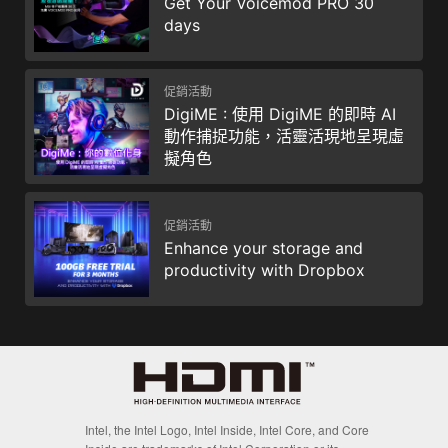
Get Your Voicemod PRO 30
days
促銷活動
DigiME : 使用 DigiME 的即時 AI
動作捕捉功能，活靈活現地呈現虛
擬角色
促銷活動
Enhance your storage and
productivity with Dropbox
Intel, the Intel Logo, Intel Inside, Intel Core, and Core