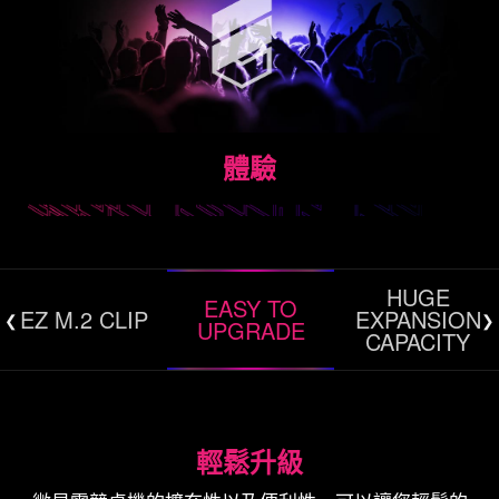
體驗
HUGE
EASY TO
EZ M.2 CLIP
EXPANSION
UPGRADE
CAPACITY
獨家 MSI CENTER
沉浸於NAHIMIC 3虛擬環繞體驗
* 介面和功能因版本不同而異。請透過MSI官網下載
易於升級零組件
輕鬆升級
最新MSI Center軟體。