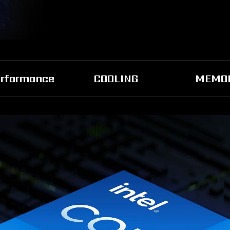
erformance
COOLING
MEMO
無與倫比的
NVIDIA DLSS 3
強大的性能，感受前
FPS。最高畫質。採用人工智
全新微星電競主機內建最新
s的讀取速度，提供比P