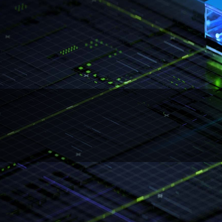
DLSS 是在人工智慧圖形方面的一個革命性突破，它可以大幅提升效能。由
寂靜風暴冷卻系統
DDR4-3200
讀
為了獲得傑出的效能表現，微星電競桌機擁有
「寂靜風暴冷卻系統」，採用分離氣室設計，
DDR4-2666
統中的不同零組件，獨特的設計可確保系統溫
狀態。
DDR4-3200
寫
DDR4-2666