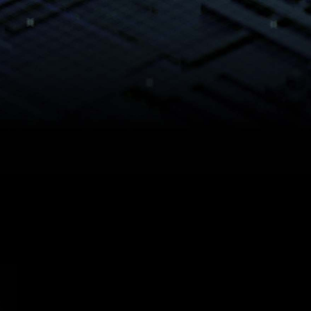
eForce RTX 4090 at 3840 x 2160, highest game settings and 