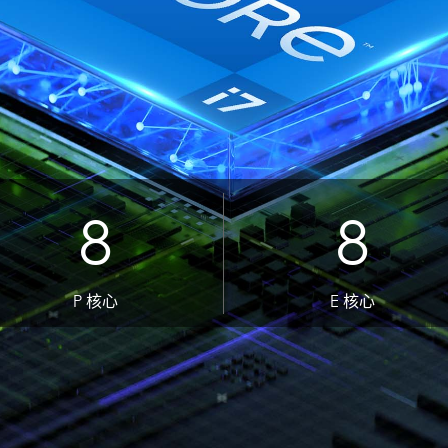
 GeForce RTX 40 系列 GPU 上全新第四代 Tensor 
浪費任何時間。
DLSS 3 利用人工智慧來創建額外的畫格數並提升圖像品質
24%
獨家設計的
單獨處理系
度保持最佳
8
8
22%
* 實際數據傳輸速度因
P 核心
E 核心