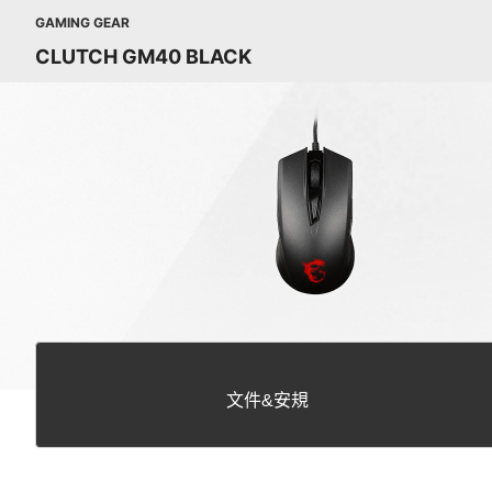
GAMING GEAR
CLUTCH GM40 BLACK
文件&安規