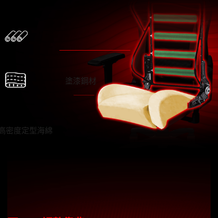
塗漆鋼材
高密度定型海綿