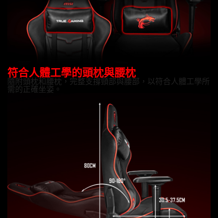
符合人體工學的頭枕與腰枕
隨附頭枕和腰枕，完整支撐頸部與腰部，以符合人體工學所
需的正確坐姿。