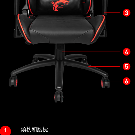
頭枕和腰枕