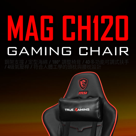
鋼架支撐 / 定型海綿 / 180° 調整椅背 / 4D多功能可調式扶手
/ 4級氣壓桿 / 符合人體工學的頭枕與腰枕設計