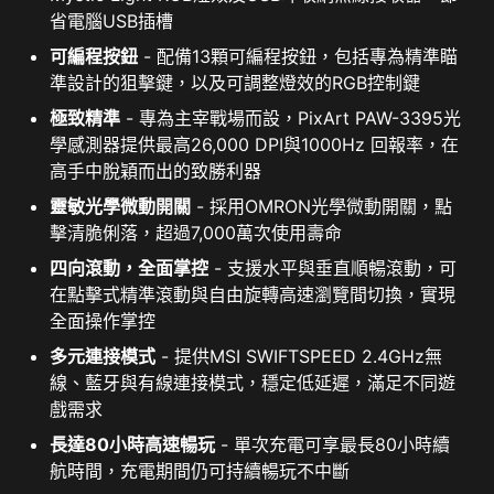
省電腦USB插槽
可編程按鈕
- 配備13顆可編程按鈕，包括專為精準瞄
準設計的狙擊鍵，以及可調整燈效的RGB控制鍵
極致精準
- 專為主宰戰場而設，PixArt PAW-3395光
學感測器提供最高26,000 DPI與1000Hz 回報率，在
高手中脫穎而出的致勝利器
靈敏光學微動開關
- 採用OMRON光學微動開關，點
擊清脆俐落，超過7,000萬次使用壽命
四向滾動，全面掌控
- 支援水平與垂直順暢滾動，可
在點擊式精準滾動與自由旋轉高速瀏覽間切換，實現
全面操作掌控
多元連接模式
- 提供MSI SWIFTSPEED 2.4GHz無
線、藍牙與有線連接模式，穩定低延遲，滿足不同遊
戲需求
長達80小時高速暢玩
- 單次充電可享最長80小時續
航時間，充電期間仍可持續暢玩不中斷