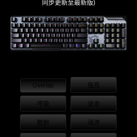
同步更新至最新版)
Overlap
恆亮
呼吸
波浪
散射
渦流