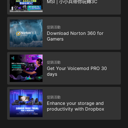
MSI | 小小兵帶你玩轉3C
促銷活動
Download Norton 360 for
Gamers
促銷活動
Get Your Voicemod PRO 30
days
促銷活動
Enhance your storage and
productivity with Dropbox