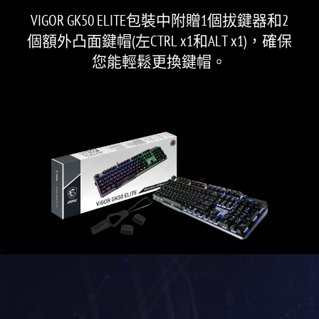
VIGOR GK50 ELITE包裝中附贈1個拔鍵器和2
個額外凸面鍵帽(左CTRL x1和ALT x1)，確保
您能輕鬆更換鍵帽。
.