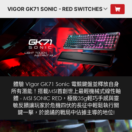
VIGOR GK71 SONIC - RED SWITCHES
體驗 Vigor GK71 Sonic 電競鍵盤並釋放自身
所有潛能！搭載MSI首創世上最輕機械式線性軸
體 - MSI SONIC RED，極致35g輕巧手感與靈
敏反饋讓玩家於危機四伏的長征中輕鬆執行關
鍵一擊，於詭譎的戰局中佔據主導的地位!