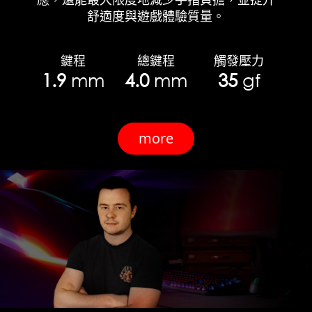
舒適度與遊戲體驗質量。
鍵程
總鍵程
觸發壓力
1.9
mm
4.0
mm
35
gf
more