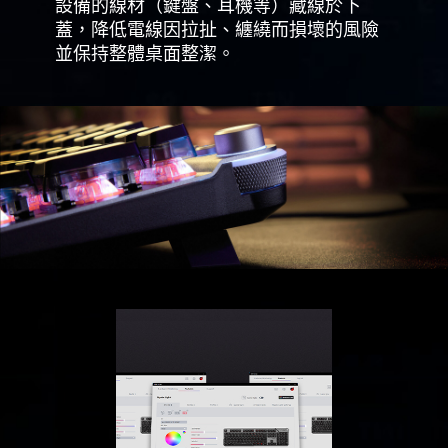
設備的線材（鍵盤、耳機等）藏線於下
蓋，降低電線因拉扯、纏繞而損壞的風險
並保持整體桌面整潔。