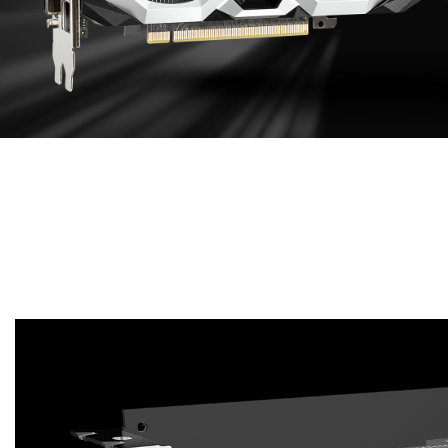
有效的冷卻設計
鋁擠型散熱器與GPU和記憶體直接接觸面積最大化，以
便有效地傳遞熱量。並引導氣流到PCB，增強散熱表
現。