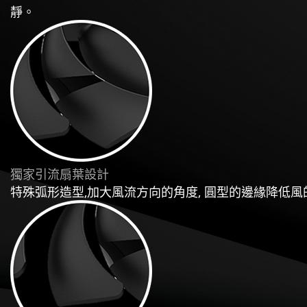
靜。
獨家引流扇葉設計
特殊弧形造型,加大風流方向的角度, 圓型的邊緣降低風