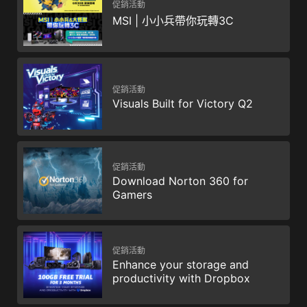
促銷活動
MSI | 小小兵帶你玩轉3C
促銷活動
Visuals Built for Victory Q2
促銷活動
Download Norton 360 for
Gamers
促銷活動
Enhance your storage and
productivity with Dropbox