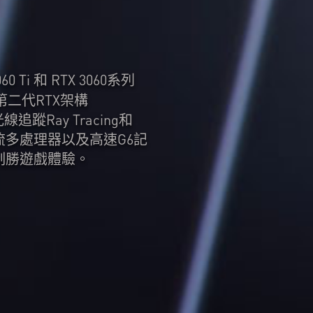
060 Ti 和 RTX 3060系列
A第二代RTX架構
追蹤Ray Tracing和
串流多處理器以及高速G6記
制勝遊戲體驗。