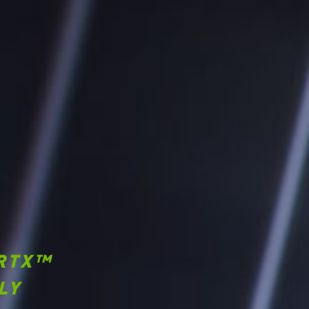
RTX™
LY