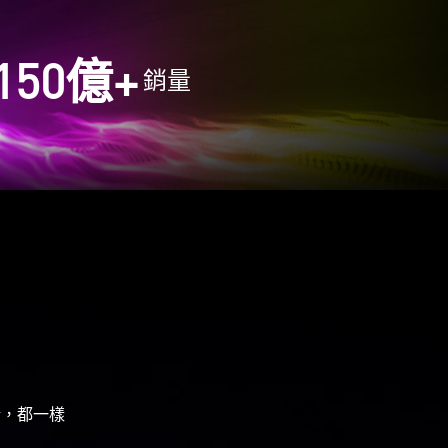
150
億+
銷量
暗，都一樣