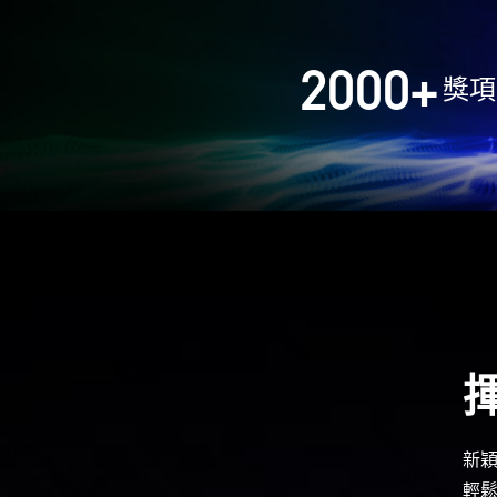
2000
+
獎項
新
輕