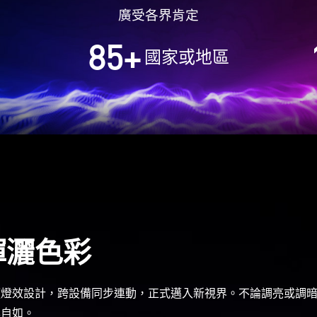
廣受各界肯定
85
+
國家或地區
揮灑色彩
穎燈效設計，跨設備同步連動，正式邁入新視界。不論調亮或調
鬆自如。