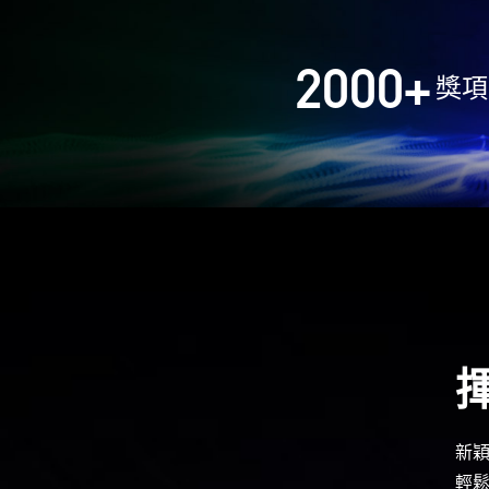
2000
+
獎項
新
輕