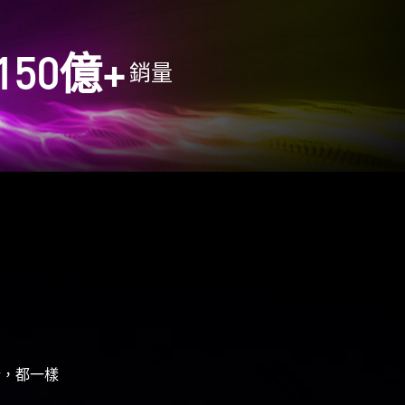
150
億+
銷量
暗，都一樣