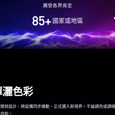
廣受各界肯定
85
+
國家或地區
揮灑色彩
穎燈效設計，跨設備同步連動，正式邁入新視界。不論調亮或調
鬆自如。