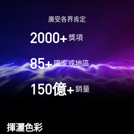
廣受各界肯定
2000
+
獎項
85
+
國家或地區
150
億+
銷量
揮灑色彩