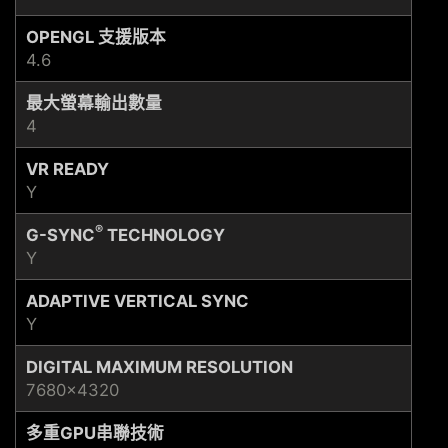
OPENGL 支援版本
4.6
最大螢幕輸出數量
4
VR READY
Y
®
G-SYNC
TECHNOLOGY
Y
ADAPTIVE VERTICAL SYNC
Y
DIGITAL MAXIMUM RESOLUTION
7680x4320
多重GPU串聯技術