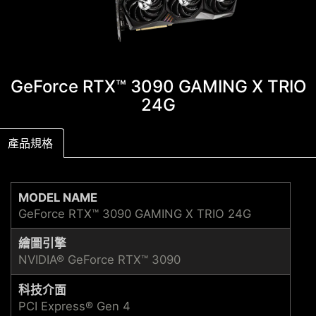
GeForce RTX™ 3090 GAMING X TRIO
24G
產品規格
MODEL NAME
GeForce RTX™ 3090 GAMING X TRIO 24G
繪圖引擎
NVIDIA® GeForce RTX™ 3090
科技介面
PCI Express® Gen 4