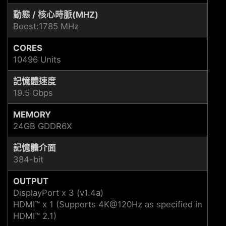
動態 / 核心時脈(MHZ)
Boost:1785 MHz
CORES
10496 Units
記憶體速度
19.5 Gbps
MEMORY
24GB GDDR6X
記憶體介面
384-bit
OUTPUT
DisplayPort x 3 (v1.4a)
HDMI™ x 1 (Supports 4K@120Hz as specified in
HDMI™ 2.1)