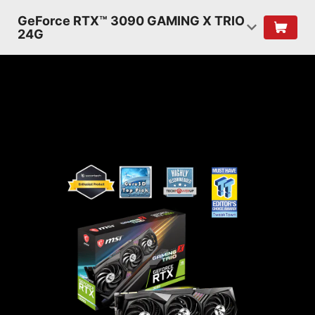
GeForce RTX™ 3090 GAMING X TRIO
24G