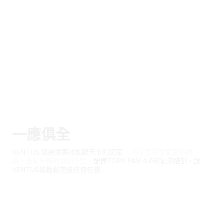
一應俱全
VENTUS 替追求高效能顯示卡的玩家
，帶來了可靠堅實的體
驗。全新升級的銳利外型，
配備TORX FAN 4.0和氣流控制，讓
VENTUS能輕鬆完成任何任務