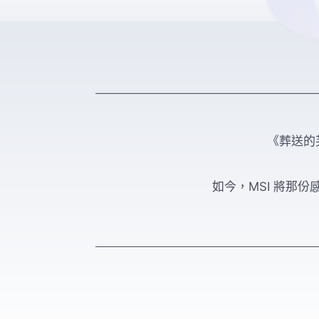
《葬送的
如今，MSI 將那