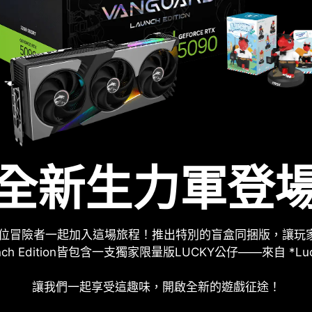
全新生力軍登
邀各位冒險者一起加入這場旅程！推出特別的盲盒同捆版，讓玩
aunch Edition皆包含一支獨家限量版LUCKY公仔——來自 *L
讓我們一起享受這趣味，開啟全新的遊戲征途！