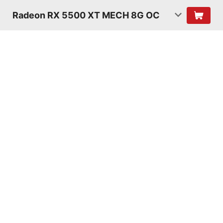
Radeon RX 5500 XT MECH 8G OC