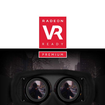
栩栩如生的虛擬實境體驗。