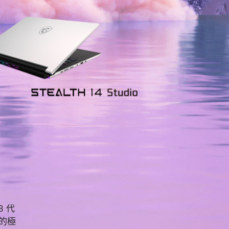
 代
技的極