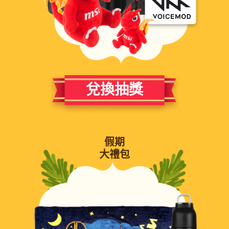
兌換抽獎
假期
大禮包