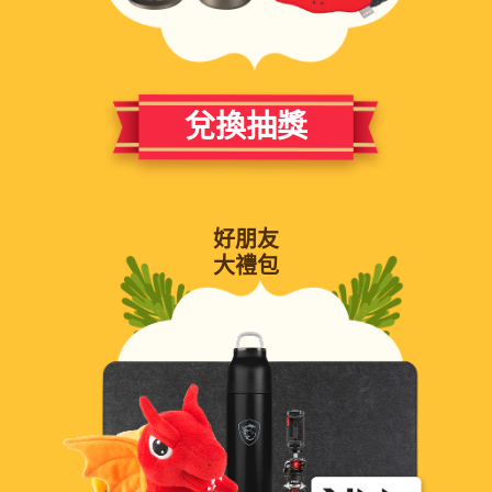
兌換抽獎
好朋友
大禮包