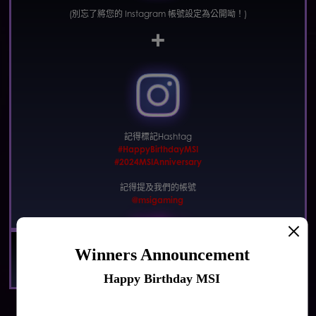
(別忘了將您的 Instagram 帳號設定為公開呦！)
記得標記Hashtag
#HappyBirthdayMSI
#2024MSIAnniversary
記得提及我們的帳號
@msigaming
步驟 3
Winners Announcement
完成後就有機會將好禮帶回家！
Happy Birthday MSI