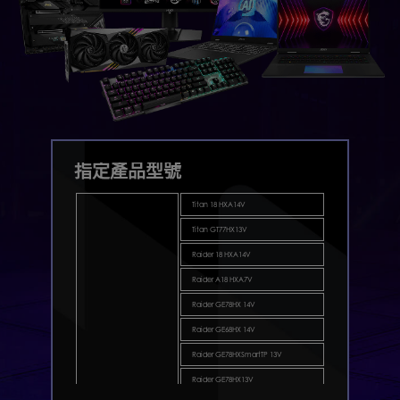
指定產品型號
Titan 18 HXA14V
Titan GT77HX13V
Raider 18 HXA14V
Raider A18 HXA7V
Raider GE78HX 14V
Raider GE68HX 14V
Raider GE78HXSmartTP 13V
Raider GE78HX13V