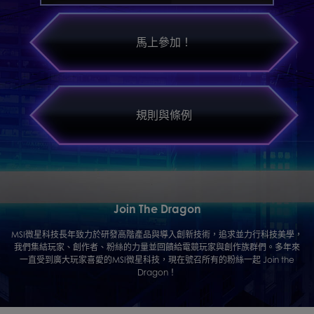
Raider GE68HX13V
Stealtd 18MercedesAMG A1V
馬上參加！
Stealtd 18 AIStudio A1V
Stealtd 16MercedesAMG A1V
Stealtd 16 AIStudio A1V
Stealtd 14 AIStudio A1V
規則與條例
Stealtd 16MercedesAMG A13V
Stealtd17Studio A13V
Stealtd16Studio A13V
Stealtd 15A13V
Stealtd 14StudioA13V
Join The Dragon
Vector 17 HXA14V
MSI微星科技長年致力於研發高階產品與導入創新技術，追求並力行科技美學，
Vector 16 HXA14V
我們集結玩家、創作者、粉絲的力量並回饋給電競玩家與創作族群們。多年來
一直受到廣大玩家喜愛的MSI微星科技，現在號召所有的粉絲一起 Join the
Vector 17 HXA13V
Dragon！
Vector 16 HXA13V
Vector GP78HX13V