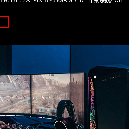
 GeForce® GTX 1080 8GB GDDR5 作業系統: Win