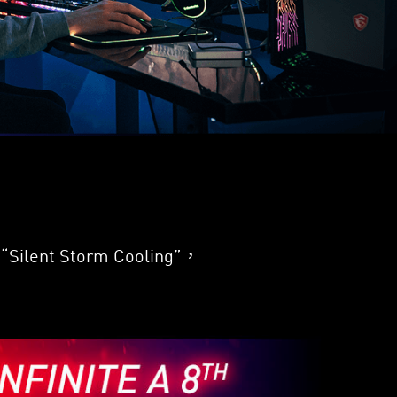
方，微星將堅固的把手鑲嵌在
競武器。