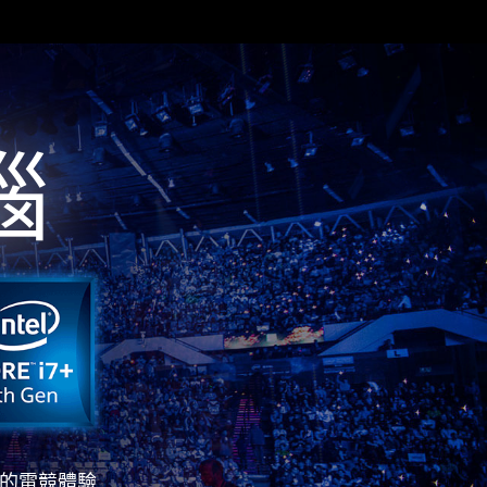
腦
暢的電競體驗