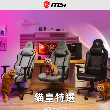
貓皇特選
#PurrsPick