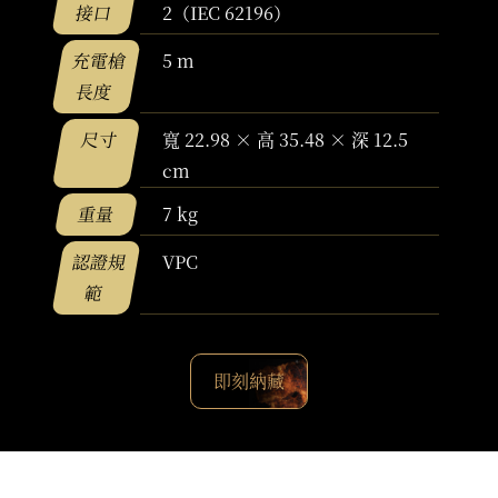
接口
2（IEC 62196）
充電槍
5 m
長度
尺寸
寬 22.98 × 高 35.48 × 深 12.5
cm
重量
7 kg
認證規
VPC
範
即刻納藏