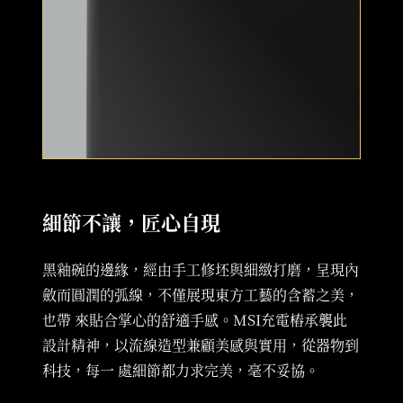
細節不讓，匠心自現
黑釉碗的邊緣，經由手工修坯與細緻打磨，呈現內
斂而圓潤的弧線，不僅展現東方工藝的含蓄之美，
也帶 來貼合掌心的舒適手感。MSI充電樁承襲此
設計精神，以流線造型兼顧美感與實用，從器物到
科技，每一 處細節都力求完美，毫不妥協。