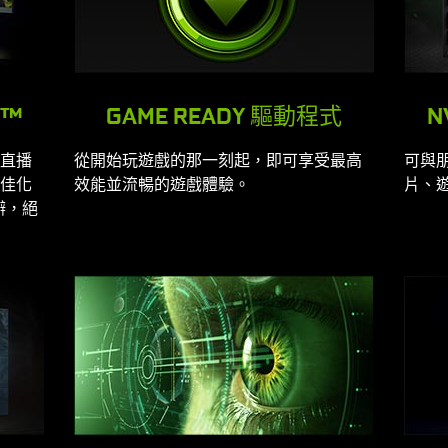
E™
GAME READY 驅動程式
N
直播
從開始玩遊戲的那一刻起，即可享受最高
可與
佳化
效能並流暢的遊戲體驗。
片、
包辦，絕