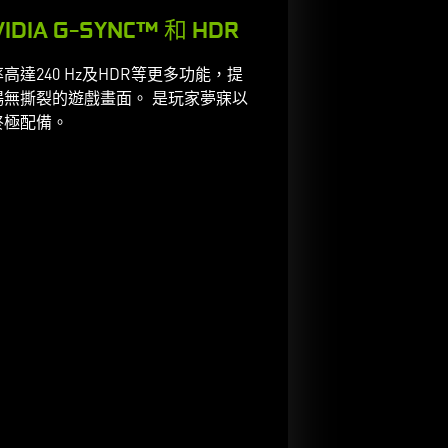
IDIA G-SYNC™ 和 HDR
高達240 Hz及HDR等更多功能，提
暢無撕裂的遊戲畫面。 是玩家夢寐以
終極配備。