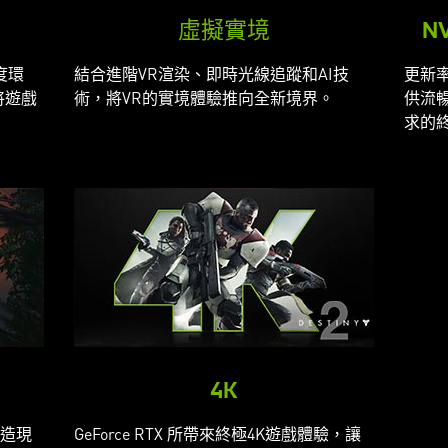
虛擬實境
NV
度環
結合進階VR渲染、即時光線追蹤和AI技
更新率
將遊戲
術，將VR的實境體驗推向全新境界。
供流
求的
4K
造現
GeForce RTX 所帶來終極4K遊戲體驗，讓