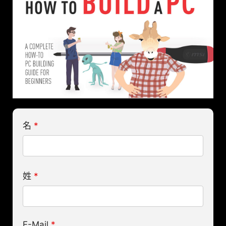
名
*
姓
*
E-Mail
*