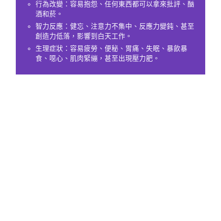
行為改變：容易抱怨、任何東西都可以拿來批評、酗
酒和菸。
智力反應：健忘、注意力不集中、反應力變鈍、甚至
創造力低落，影響到白天工作。
生理症狀：容易疲勞、便秘、胃痛、失眠、暴飲暴
食、噁心、肌肉緊繃，甚至出現壓力肥。