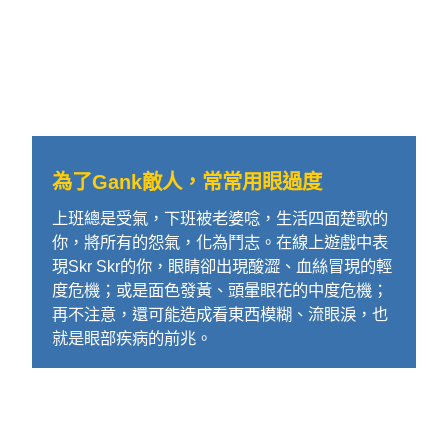
為了Gank敵人，常常用眼過度
上班總是受氣，下班被老婆唸，生活四面楚歌的
你，將所有的怨氣，化為鬥志。在線上遊戲中表
現Skr Skr的你，眼睛卻出現酸澀、血絲冒現的輕
度危機；或是面色發黃、頭暈眼花的中度危機；
再不注意，還可能造成看東西模糊、流眼淚，也
就是眼部疾病的前兆。