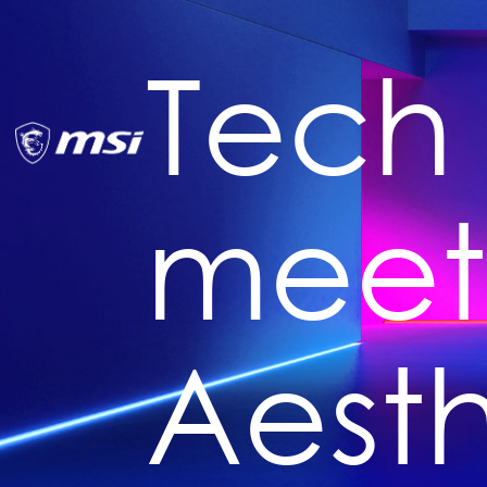
Tech
meet
Aesth