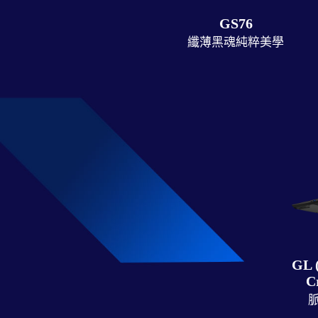
GS76
纖薄黑魂純粹美學
GL (
C