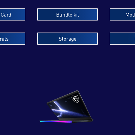
 Card
Bundle kit
Mot
rals
Storage