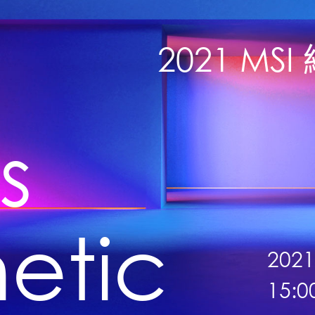
2021 M
s
etic
2021
15: