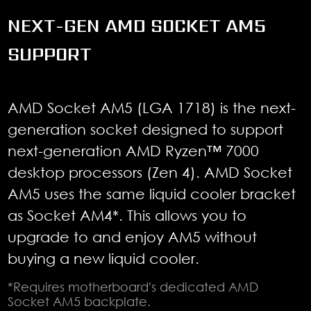
NEXT-GEN AMD SOCKET AM5
SUPPORT
AMD Socket AM5 (LGA 1718) is the next-
generation socket designed to support
next-generation AMD Ryzen™ 7000
desktop processors (Zen 4). AMD Socket
AM5 uses the same liquid cooler bracket
as Socket AM4*. This allows you to
upgrade to and enjoy AM5 without
buying a new liquid cooler.
*Requires motherboard's dedicated AMD
Socket AM5 backplate.