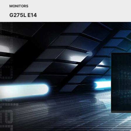
MONITORS
G275L E14