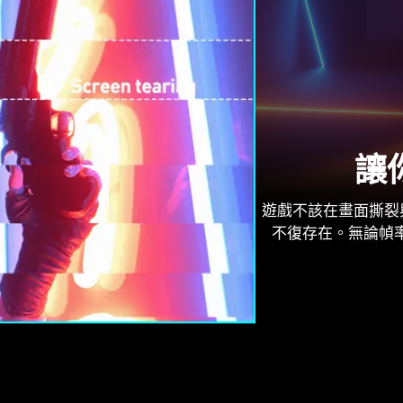
讓
遊戲不該在畫面撕裂
不復存在。無論幀