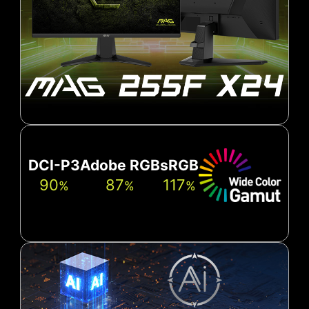
DCI-P3
Adobe RGB
sRGB
90
87
117
%
%
%