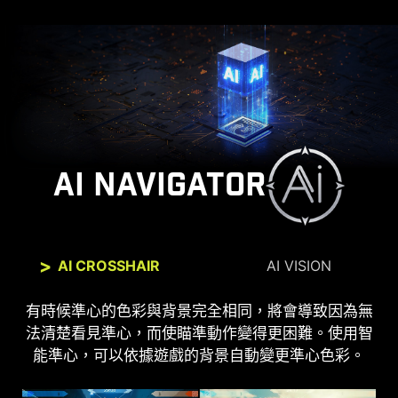
AI NAVIGATOR
AI CROSSHAIR
AI VISION
全新的AI Vision技術不僅可以調整黑暗區域的細節，
有時候準心的色彩與背景完全相同，將會導致因為無
法清楚看見準心，而使瞄準動作變得更困難。使用智
還 可以增強整體亮度和色彩飽和度。
能準心，可以依據遊戲的背景自動變更準心色彩。
AI VISION OFF
AI VISION ON