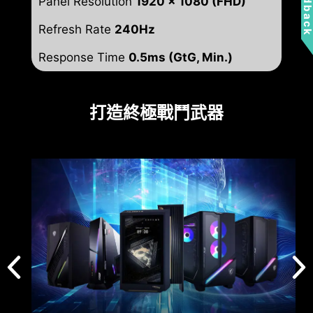
Feedbac
Panel Resolution
1920 x 1080 (FHD)
Refresh Rate
240Hz
Response Time
0.5ms (GtG, Min.)
打造終極戰鬥武器