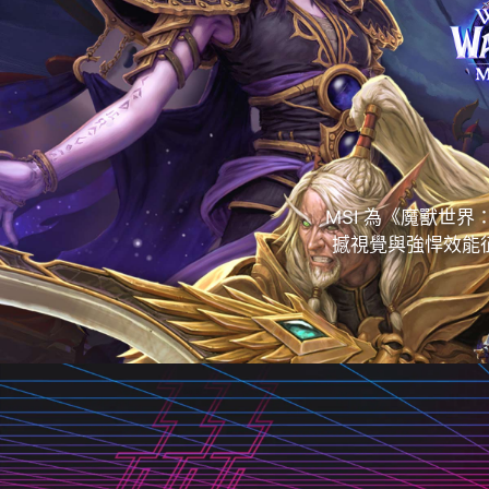
MSI 為《魔獸世
撼視覺與強悍效能征