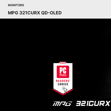
MONITORS
MPG 321CURX QD-OLED