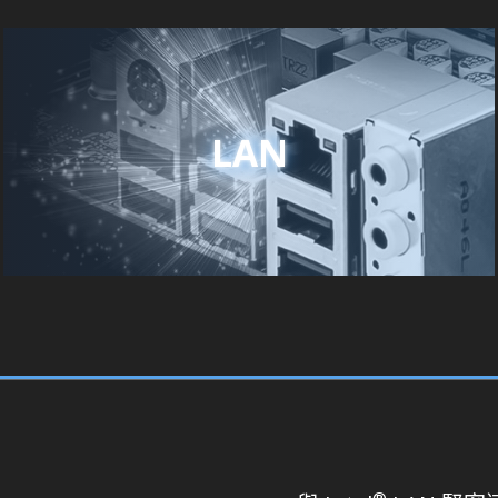
LAN
®