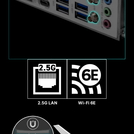
保系統隨時處於安靜的狀態。
64
Gbps
強化焊接點
主機板上增加多處焊點進行
強化，以支撐沉重的顯示卡
重量。
前置 USB TYPE-C
MSI GAMING 主板支援前置 USB Type-C介面，使
遊戲玩家可以連接最新的 USB 裝置。
Sys Fan
並可配合 MSI 機殼一起建構系統主機，可獲得最便
2.5G LAN
Wi-Fi 6E
捷的體驗。