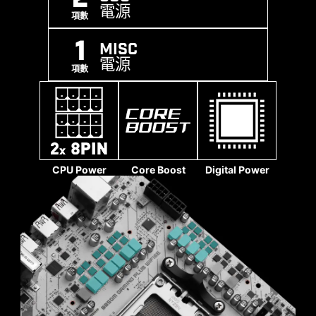
電源
項數
MSI DRIVER UTILITY INSTALLER
1
MISC
電源
一連接到網路，MSI Driver Utility Installer 將自動
項數
檢測並顯示合適的驅動程序和實用程序，您只需點
擊幾下即可下載和安裝
Learn more
雙重防靜電保護
* 請確保連接到網路，否則 Driver Utility Installer 不會自
“High-Efficiency“高效模式旨在透過增加記憶體頻寬
動啟動。
* MSI Driver Utility Installer 將會內建在 Windows 11
並降低延遲來優化記憶體性能。四組記憶體時序設
CPU Power
Core Boost
Digital Power
build 22H2 中。
定可讓用戶根據記憶體模組的體質找到最佳配置組
實心針腳設計
合。
MSI 主機板4-pin、8-pin 和24-pin 電源接頭均採用
實心針腳設計。實心針腳設計優點在於處理高電流
負載時，能更安全且穩定地將12V 電力傳輸至處理
器。