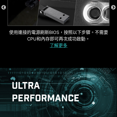
起，省去排除故障時的猜測過程。
多款功能為您的運算體驗注入人工智能，實現更智
慧的即時優化。 MSI Center 介面簡潔清楚，讓您輕
鬆訂義並管理電腦設定。例如: AI 引擎能根據您使用
的應用程式自動調整設定，確保流暢的效能表現。
使用連接的電源刷新BIOS，按照以下步驟。不需要
防刮保護
CPU和內存即可再次成功啟動。
了解更多
ULTRA
PERFORMANCE