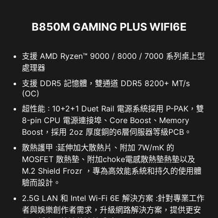
B850M GAMING PLUS WIFI6E
支援 AMD Ryzen™ 9000 / 8000 / 7000 系列桌上型
處理器
支援 DDR5 記憶體，雙通道 DDR5 8200+ MT/s
(OC)
超性能 : 10+2+1 Duet Rail 電源系統採用 P-PAK，雙
8-pin CPU 電源連接埠、Core Boost、Memory
支援5V 可程式RGB 裝置，同時可相容於ARGB
Boost，採用 2oz 厚度銅的6層伺服器等級PCB。
MSI 試用優惠不適用於現有的諾頓客戶。如果您已訂購諾
Gen2 / Gen1 裝置。
散熱護甲 :延伸加大散熱片、附加 7W/mK 的
頓方案，則需要選擇退出訂購才有資格享受此優惠。有關
* Gen2 裝置僅支援7 種RGB 燈效
MOSFET 散熱墊、附加choke電感散熱墊熱墊以及
重要的訂閱、訂價和優惠詳情，請參閱NortonLifeLock 授
權和服務協議。 NortonLifeLock 產品和服務隱私權聲明。
M.2 Shield Frozr ，專為高效能系統和持久的使用體
驗而設計。
2.5G LAN 和 Intel Wi-Fi 6E 解決方案 :針對專業工作
者與娛樂創作者需求，升級網路解決方案，提供更安