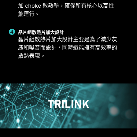
調整溫度曲線。
加 choke 散熱墊，確保所有核心以高性
BIOS 模
CPU 散熱器
水冷散熱器
手動風扇
在 BIOS 中調整風扇設定。
能運行。
3A供電 / 支援自動檢測
允許用戶手動設定風扇轉速百分比
自定義
允許玩家自行定義風扇設定。
晶片組散熱片加大設計
晶片組散熱片加大設計主要是為了減少灰
塵和噪音而設計，同時還能擁有高效率的
散熱表現。
EXCLUSIVE EZ CONN.
系統風扇
- JAF_1
支援自動檢測
2A 供電（風扇）/ 專門
支援 MSI 零組件。
更多內容
TRILINK
多功能風扇連接埠
Frozr AI 散熱系統針對CPU 與GPU 溫度進行調校。
MSI 風扇連接埠擁有多用途，既可作為幫浦連接
AI 系統會偵測CPU 和GPU 的溫度，自動調整系統