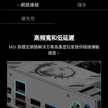
埠，也可作為風扇連接埠。該連接埠會自動偵測是
網路連線
儲存
風扇的轉速，確保最佳效能。
否為幫浦或 PWM/DC 風扇，其獨特的灰色設計，更
容易識別。
擴充性
搭載鋼鐵裝甲LIGHTNING GEN 5
因應未來的快速儲存技術
高頻寬和低延遲
PCI-E
MSI 高穩定網路解決方案為重度玩家提供極速傳輸
MSI Gaming 系列主板支援所有最新的儲存技術標
準，用戶可以自由選擇極速存儲裝置。更快速啟動
速度。
遊戲、下載，比敵人更具優勢。
LIGHTNING GEN 4 PCI-E
1x
提供 x16 插槽介面，頻寬可達到 128 GB/s，
是上一代速度的兩倍。
128
Gbps
MSI 風扇接頭可自動偵測風扇將以直流或PWM哪種
模式運行，視情況隨時調整風扇轉速和進行降噪。
1x
Hysteresis也能讓系統風扇的運轉更為流暢，並確