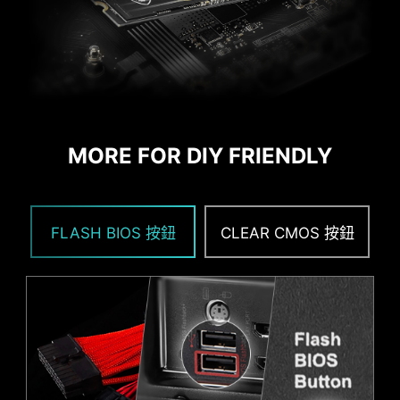
主機板上 LED 除錯指示燈，可快速顯示問
EZ MOUNTING
題根源，以便您準確判斷並重新啟動運
MSI主機板電路區域清楚標示機殼螺絲鎖點須避開的
行。
位置，讓此區域淨空。每個螺絲孔都有附加保護
GAME BOOST
漆，防止零組件刮傷或損壞主機板。
一鍵 CPU自動超頻，可瞬間優化您
的處理器性能，調整至最佳水平。
MORE FOR DIY FRIENDLY
AI BOOST
EZ CONN 設計 (JAF_1)
智能演算法能提升 NPU 效能，在額
FLASH BIOS 按鈕
CLEAR CMOS 按鈕
外運算能力時，提供最佳的 AI 性
MSI 獨家 JAF_1 接頭可讓 MPG EZ120 ARGB 風扇
能。*需搭配相容處理器啟用。"
只要一條線材即可。此外，JAF_1 接頭也可通過專用
的 1對2 EZ Conn線材轉換成額外的ARGB Gen 1 和
EXPO / A-XMP
風扇接頭，讓整個裝機過程更加簡單。
可從預設的 EXPO 和 A-XMP 資料
EZ 記憶體檢測指示燈
夾中直接選擇設定參數，讓記憶體輕
鬆自動超頻，獲得最好的相容性。
此 LED 燈會在偵測到記憶體插槽故障時亮