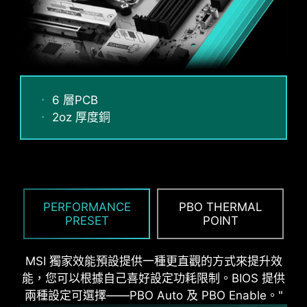
12%
UP TO
MEMORY LATENCY
REDUCTION
防鏽不銹鋼IO 保護蓋
6 層PCB
加上額外一層海綿和防銹不銹鋼IO 保護蓋，減少靜
2oz 厚度銅
電和系統的電磁輻射噪音，與傳統IO 保護蓋相較，
更耐用。
PERFORMANCE
PBO THERMAL
PRESET
POINT
MSI 獨家效能預設提供一種更直觀的方式來提升效
能，您可以根據自己喜好設定功耗限制。BIOS 提供
兩種設定可選擇——PBO Auto 及 PBO Enable。"