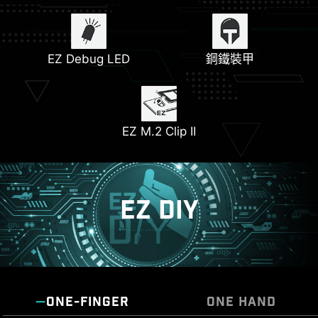
前置 USB Type-C
散熱片附加
6 層伺服器等級 PCB
Lightning Gen 5
EZ Debug LED
7W/mK 導熱墊
含 2oz 厚度銅
M.2 插槽
鋼鐵裝甲
EZ M.2 Clip II
EZ DIY
ONE-FINGER
ONE HAND