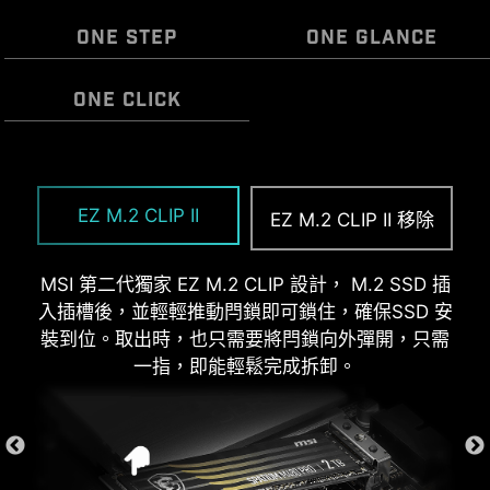
ONE STEP
ONE GLANCE
ONE CLICK
微星 EZ 天線，不需旋轉即可緊密接上，輕鬆完成安
組裝主機板過程中不再需要額外安裝 I/O 遮蓋。也
EZ OOVERCLOCKING
裝
因預裝內建設計，可以更貼合、堅固，提供最好的
EZ M.2 CLIP II
EZ M.2 CLIP II 移除
雖然超頻對某些人來說可能過於複雜，但 MSI Click
保護力
BIOS X 設計多款一鍵超頻功能，就是要讓處理器和
記憶體超頻變得更簡單，不再需要複雜設定，即使
MSI 第二代獨家 EZ M.2 CLIP 設計， M.2 SSD 插
沒有理工背景的玩家也能輕鬆提升系統性能。
入插槽後，並輕輕推動閂鎖即可鎖住，確保SSD 安
裝到位。取出時，也只需要將閂鎖向外彈開，只需
一指，即能輕鬆完成拆卸。
EZ 除錯燈