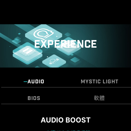
EXPERIENCE
AUDIO
MYSTIC LIGHT
BIOS
軟體
AUDIO BOOST
MSI CENTER
微星全新設計的 CLICK BIOS X 提供美觀更友善使
盡情揮灑彩色世界
用體驗，讓玩家可以更快速存取和調整系統配置。
MSI 全新的MSI Center 將MSI 所有軟體整合到一個