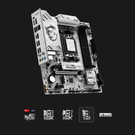
選擇使用NORTON 360 DELUXE 加
入網路安全
流星
預設
為您的裝置提供多層保護、線上隱私功能包含安全
VPN，以及暗網監測，並全數整合在單一解決方案
中。使用MSI 主機板，即可免費試用Norton 360
輕鬆延伸您的RGB體驗
Deluxe 60 天。
利用Mystic Light 擴充插槽，可增添RGB 燈條或其
他RGB裝置裝置。 Mystic Light 軟體直覺式界面，
提供高達50 GB雲端備份空間
更方便您操作控制，無需再另外單購RGB控制器。
即時威脅防護和智慧防火牆
密碼管理員
PC SafeCam
同步週邊裝置
A-RAINBOW V2