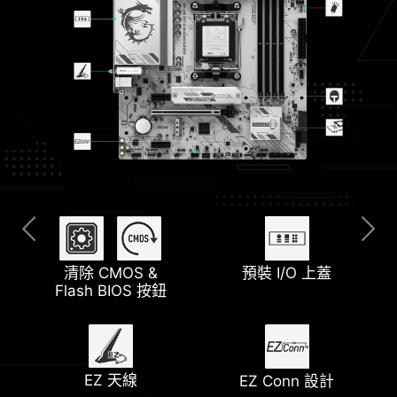
清除 CMOS &
加大散熱片
2.5G LAN
Wi-Fi 6E 解決方案
M.2 Shield Frozr
預裝 I/O 上蓋
Flash BIOS 按鈕
支援幫浦風扇
雙 M.2 介面
最新 DDR5 記憶體
Core Boost
EZ 天線
EZ Conn 設計