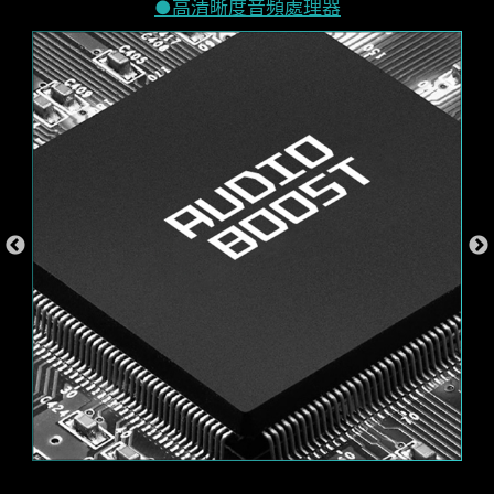
透過 MSI Center 的 Mystic Light 工具，為你的桌
高清晰度音頻處理器
應用程序中。進一步控制主機板功能，以釋放無限
機增添色彩和充滿活力的 RGB 燈效。擁有上百萬種
EZ 模式
可能性。
預設模式
顏色選擇與多樣炫酷的 LED 效果，任您選、任您
配、自由隨意 !
AI Engine
Mystic Light
波浪
穩重
Game Boost
AI Boost
MSI AI Engine可自動調整設定並套用到您的應用程