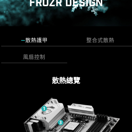
FROZR DESIGN
散熱護甲
整合式散熱
風扇控制
Cooling Wizard 是一個全面的風扇設定管理解決方
DIY 2.0 – 整合系統環境
散熱總覽
案，並適用於所有 MSI 產品。不論是系統風扇、
排針配置在最佳的位置 (包含專用的水泵供電接
PWM/DC 風扇還是幫浦…等，都可自行調整，讓性
頭)，並可以連接 MSI 散熱器和機殼，進行整合同
能和噪音達到自己可以接受的平衡點，只需一鍵即
步。
可輕鬆控制。
MULTIPLE PROFILES
SMART FAN &