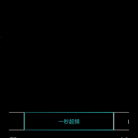
CPU / PWM IC
一秒超頻
LO