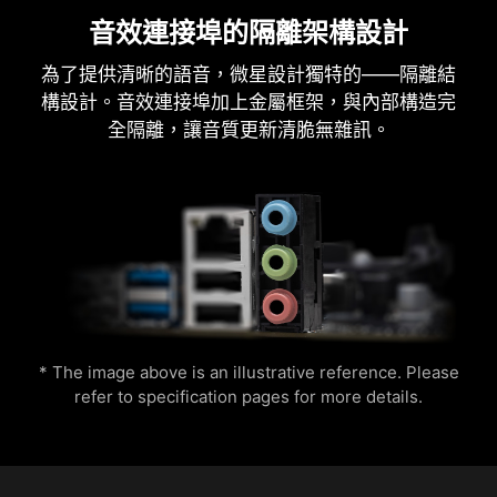
式上。
音效連接埠的隔離架構設計
火焰
呼吸
為了提供清晰的語音，微星設計獨特的——隔離結
構設計。音效連接埠加上金屬框架，與內部構造完
全隔離，讓音質更新清脆無雜訊。
AIDA64 EXTREME 獨家版本
微星主機板提供AIDA64 Extreme 獨家版本60 天免
費試用。 AIDA64 Extreme 是一款電腦軟硬體偵測
診斷軟體。透過該軟體，您可以在電腦上監控作業
處理器溫度
色環
系統、主機板、CPU、BIOS…等相關詳細資訊，並
單一鍵即可讓CPU快速超頻，提高性能。
可儲存CSV、HTML 等多種格式檔案。
* The image above is an illustrative reference. Please
refer to specification pages for more details.
閃焰
娛樂