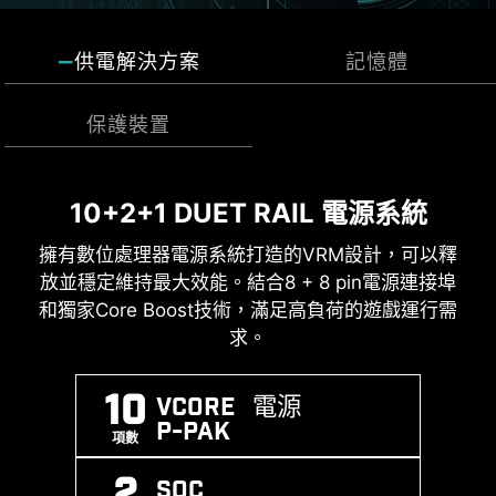
供電解決方案
記憶體
保護裝置
ADDITIONAL ARGB
ADDITIONAL FAN
接頭顏色識別
HEADER
HEADER
區域淨空
為了更好地區分不同用途的針腳接頭，將幫浦系
10+2+1 DUET RAIL 電源系統
瞬態電壓抑制器(TVS) )
DDR5 記憶體承載高效能
統接頭和ARGB 接頭標記為白色，PCIe 8-pin 接
頭標記為灰色，並將JAF_2的針腳接頭指定為白
擁有數位處理器電源系統打造的VRM設計，可以釋
瞬態電壓抑制器(TVS) 是用來防止電壓過高的安全
最新的 DDR5 記憶體支援，為 DDR 性能邁進一大步
色（供 JAF_1 用戶使用），以利用戶更有效地管
放並穩定維持最大效能。結合8 + 8 pin電源連接埠
裝置。微星所有主機板均配置TVS。當電壓異常升
! 結合獨家 SMT焊接工藝和 MSI Memory Boost 技
理線材。
和獨家Core Boost技術，滿足高負荷的遊戲運行需
高時，TVS從高電阻狀態切換到低電阻狀態，將過
術，B850M GAMING PLUS WIFI6E 為您激發更強
高的電壓轉移到地上，有助於防止高電壓造成的電
求。
悍的記憶體性能。
路損壞。 .
M.2信號源識別
10
VCORE 電源
EXPO / A-
MEMORY
SMT
P-PAK
XMP
BOOST
PROCESS
項數
SUPPORT
USB 傳輸速度識別
2
SOC