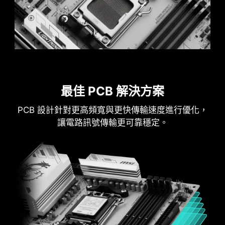
實心針腳電源連接埠的優勢
提升穩定性：較大的接觸面積，強化電力傳
輸的穩定性。
低阻抗：實心針腳擁有低阻抗優勢，實現高
LATENCY KILLER
效能電流傳輸。
強韌耐用：實心針腳設計具有出色的耐用
MSI AM5 腳位主機板BIOS 全面導入全新 Latency
最佳 PCB 解決方案
性，能夠應對嚴苛的使用環境。
Killer 延遲殺手 功能。使用者只需在 BIOS 中啟用
PCB 設計針對更高頻寬與更快傳輸速度進行優化，
適用於高電流應用。
Latency Killer，即可在高頻運行記憶體時，將延遲
讓電路訊號傳輸更可靠穩定。
最多降低 12%。
更重要的是，Latency Killer 擁有高度相容性，支援
多種記憶體超頻功能，包括 Memory Try It!!、
EXPO、A-XMP 以及 高效能模式（High-Efficiency
Mode） 等，讓玩家輕鬆追求極致效能與穩定性。
etc.