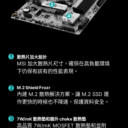
MANUAL FAN
散熱片加大設計
MSI 加大散熱片尺寸，確保在高負載環境
下仍保有該有的性能表現。
M.2 Shield Frozr
內建 M.2 散熱解決方案。讓 M.2 SSD 運
作更快的時候也不降速，保護資料安全。
智能風扇和手動風扇
多情境設定
使用情境
Smart Fan
最多可儲存 5 組不同情境設定檔
Follow MSI Center 模
7W/mK 散熱墊和額外 choke 散熱墊
用戶可設定四組溫度與風扇轉速節點，並允許手動
根據使用的情境，自動調整風扇設定。
高品質 7W/mK MOSFET 散熱墊和並附