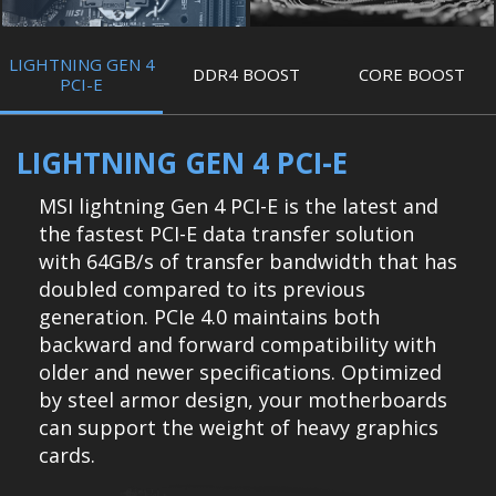
LIGHTNING GEN 4
DDR4 BOOST
CORE BOOST
PCI-E
LIGHTNING GEN 4 PCI-E
MSI lightning Gen 4 PCI-E is the latest and
the fastest PCI-E data transfer solution
with 64GB/s of transfer bandwidth that has
doubled compared to its previous
generation. PCIe 4.0 maintains both
backward and forward compatibility with
older and newer specifications. Optimized
by steel armor design, your motherboards
can support the weight of heavy graphics
cards.