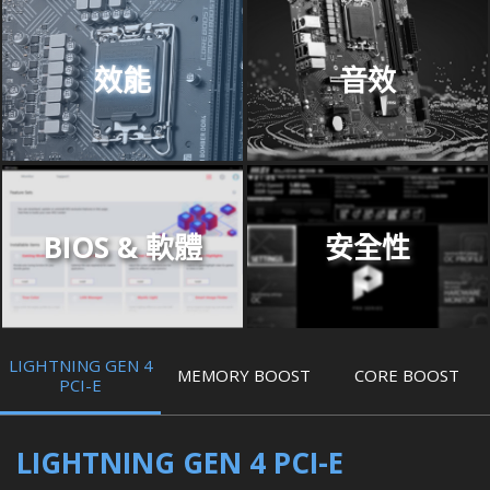
效能
音效
BIOS & 軟體
安全性
LIGHTNING GEN 4
MEMORY BOOST
CORE BOOST
PCI-E
LIGHTNING GEN 4 PCI-E