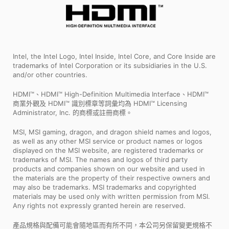
Intel, the Intel Logo, Intel Inside, Intel Core, and Core Inside are
trademarks of Intel Corporation or its subsidiaries in the U.S.
and/or other countries.
HDMI™、HDMI™ High-Definition Multimedia Interface、HDMI™
商業外觀及 HDMI™ 識別標章等詞彙均為 HDMI™ Licensing
Administrator, Inc. 的商標或註冊商標。
MSI, MSI gaming, dragon, and dragon shield names and logos,
as well as any other MSI service or product names or logos
displayed on the MSI website, are registered trademarks or
trademarks of MSI. The names and logos of third party
products and companies shown on our website and used in
the materials are the property of their respective owners and
may also be trademarks. MSI trademarks and copyrighted
materials may be used only with written permission from MSI.
Any rights not expressly granted herein are reserved.
產品規格與配備可能會隨地區而有所不同，本公司另保留變更規格不