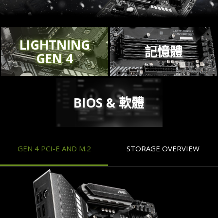
LIGHTNING
記憶體
GEN 4
BIOS & 軟體
GEN 4 PCI-E AND M.2
STORAGE OVERVIEW