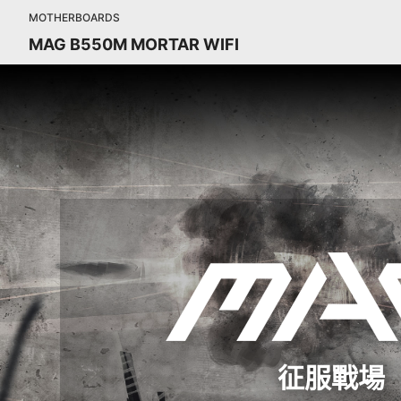
MOTHERBOARDS
MAG B550M MORTAR WIFI
征服戰場