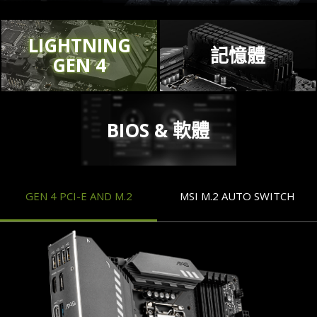
LIGHTNING
記憶體
GEN 4
BIOS & 軟體
GEN 4 PCI-E AND M.2
MSI M.2 AUTO SWITCH