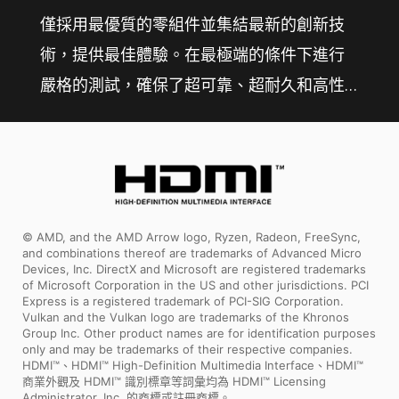
僅採用最優質的零組件並集結最新的創新技
術，提供最佳體驗。在最極端的條件下進行
嚴格的測試，確保了超可靠、超耐久和高性
能的主機板。
© AMD, and the AMD Arrow logo, Ryzen, Radeon, FreeSync,
and combinations thereof are trademarks of Advanced Micro
Devices, Inc. DirectX and Microsoft are registered trademarks
of Microsoft Corporation in the US and other jurisdictions. PCI
Express is a registered trademark of PCI-SIG Corporation.
Vulkan and the Vulkan logo are trademarks of the Khronos
Group Inc. Other product names are for identification purposes
only and may be trademarks of their respective companies.
HDMI™、HDMI™ High-Definition Multimedia Interface、HDMI™
商業外觀及 HDMI™ 識別標章等詞彙均為 HDMI™ Licensing
Administrator, Inc. 的商標或註冊商標。