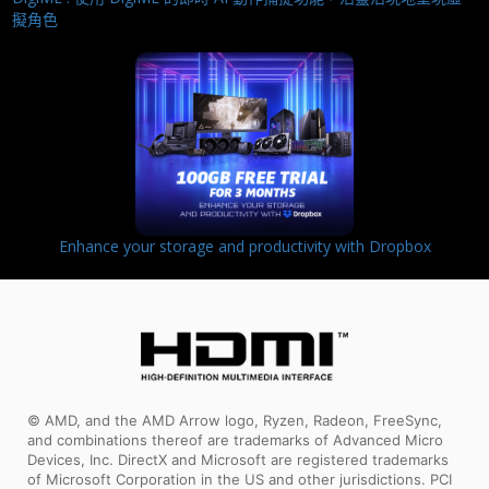
擬角色
Enhance your storage and productivity with Dropbox
© AMD, and the AMD Arrow logo, Ryzen, Radeon, FreeSync,
and combinations thereof are trademarks of Advanced Micro
Devices, Inc. DirectX and Microsoft are registered trademarks
of Microsoft Corporation in the US and other jurisdictions. PCI