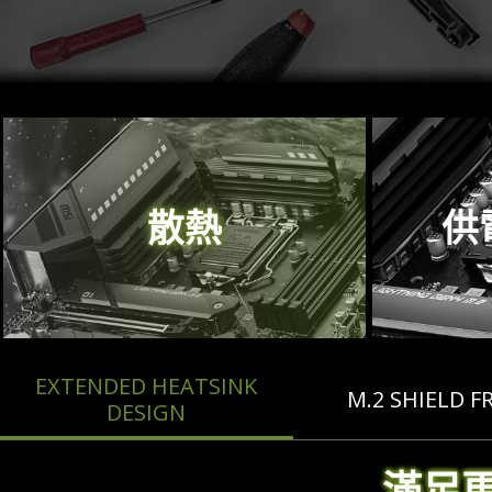
散熱
供
EXTENDED HEATSINK
M.2 SHIELD F
DESIGN
滿足