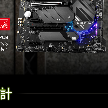
PCB
好的效
妥協。
計