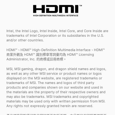
Intel, the Intel Logo, Intel Inside, Intel Core, and Core Inside are
trademarks of Intel Corporation or its subsidiaries in the U.S.
and/or other countries.
HDMI™、HDMI™ High-Definition Multimedia Interface、HDMI™
商業外觀及 HDMI™ 識別標章等詞彙均為 HDMI™ Licensing
Administrator, Inc. 的商標或註冊商標。
MSI, MSI gaming, dragon, and dragon shield names and logos,
as well as any other MSI service or product names or logos
displayed on the MSI website, are registered trademarks or
trademarks of MSI. The names and logos of third party
products and companies shown on our website and used in
the materials are the property of their respective owners and
may also be trademarks. MSI trademarks and copyrighted
materials may be used only with written permission from MSI.
Any rights not expressly granted herein are reserved.