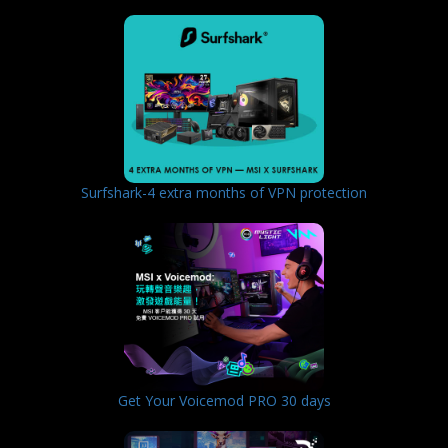
Surfshark-4 extra months of VPN protection
Get Your Voicemod PRO 30 days