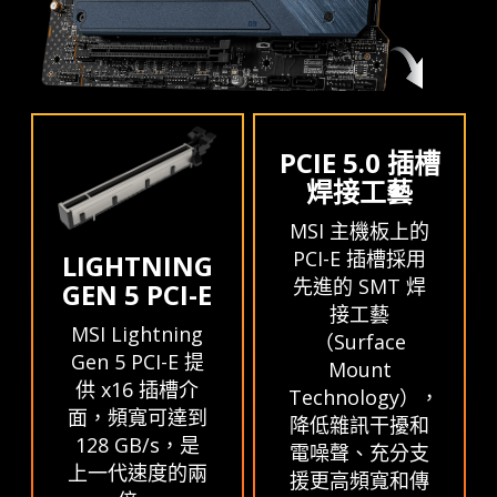
PCIE 5.0 插槽
焊接工藝
MSI 主機板上的
PCI-E 插槽採用
LIGHTNING
先進的 SMT 焊
GEN 5 PCI-E
接工藝
MSI Lightning
（Surface
Gen 5 PCI-E 提
Mount
供 x16 插槽介
Technology），
面，頻寬可達到
降低雜訊干擾和
128 GB/s，是
電噪聲、充分支
上一代速度的兩
援更高頻寬和傳