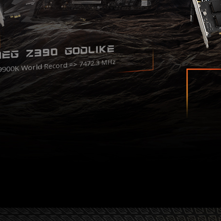
EG Z390 GODLIKE
9900K World Record => 7472.3 MHz