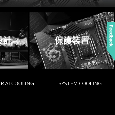
Feedback
設計
保護裝置
R AI COOLING
SYSTEM COOLING