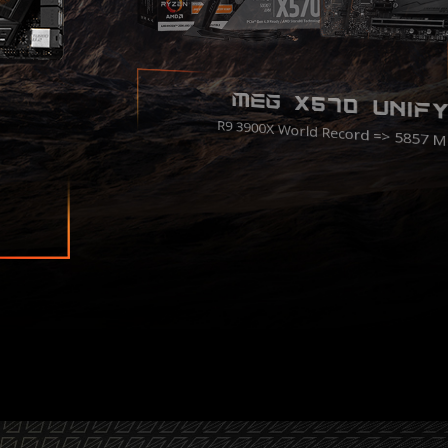
MEG X570 UNIF
R9 3900X World Record => 5857 