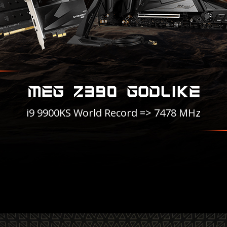
MEG Z390 GODLIKE
i9 9900KS World Record => 7478 MHz