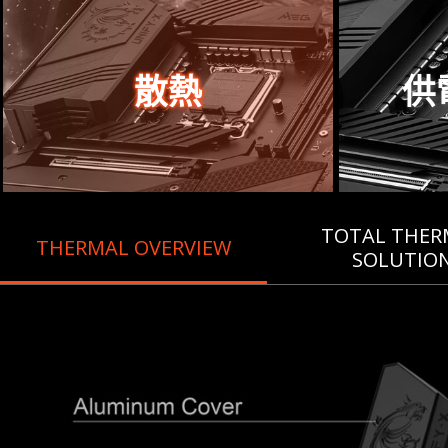
散熱
供
TOTAL THER
THERMAL OVERVIEW
SOLUTIO